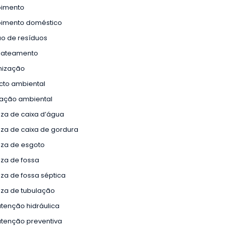
pimento
pimento doméstico
o de resíduos
ojateamento
nização
cto ambiental
lação ambiental
za de caixa d’água
za de caixa de gordura
eza de esgoto
za de fossa
za de fossa séptica
za de tubulação
tenção hidráulica
tenção preventiva