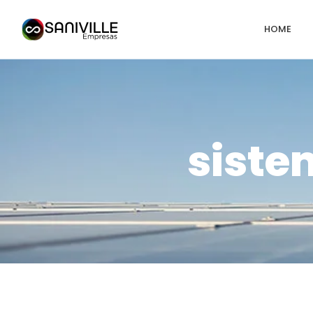
HOME
siste