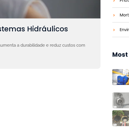
Phot
Mort
stemas Hidráulicos
Envi
aumenta a durabilidade e reduz custos com
Most