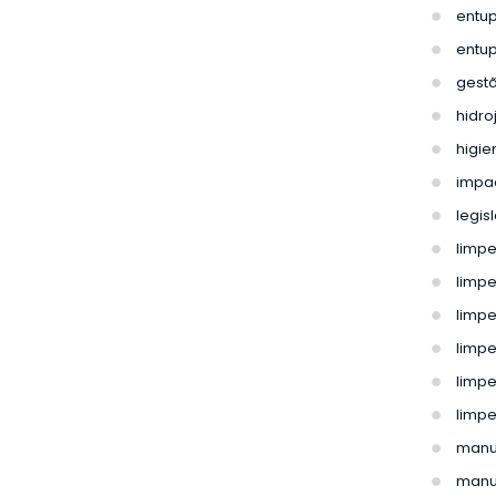
entu
entu
gestã
hidr
higie
impa
legis
limpe
limpe
limp
limpe
limpe
limpe
manu
manu