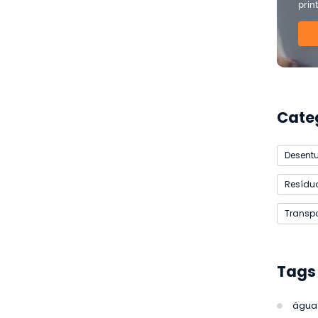
prin
Cate
Desent
Resíduo
Transpo
Tags
água