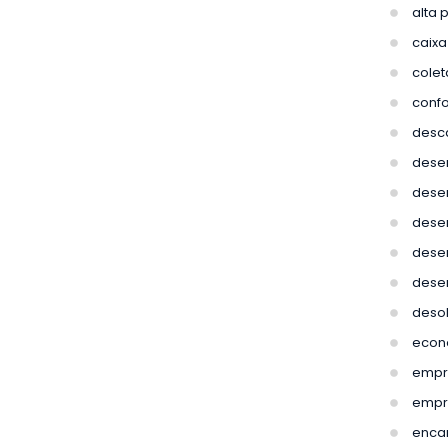
alta 
caixa
colet
conf
desca
desen
dese
desen
dese
desen
deso
econ
empr
empr
enca