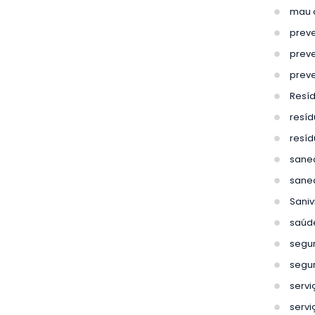
mau 
prev
prev
prev
Resíd
resíd
resíd
sane
sane
Sanivi
saúd
segu
segu
serv
servi