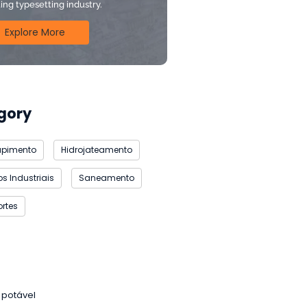
ting typesetting industry.
Explore More
gory
upimento
Hidrojateamento
s Industriais
Saneamento
rtes
 potável