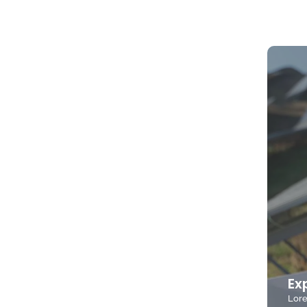
Ex
Lore