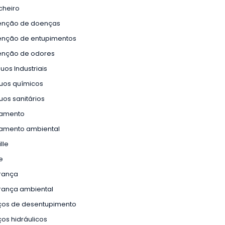
cheiro
enção de doenças
enção de entupimentos
enção de odores
uos Industriais
uos químicos
uos sanitários
amento
amento ambiental
lle
e
rança
rança ambiental
iços de desentupimento
ços hidráulicos