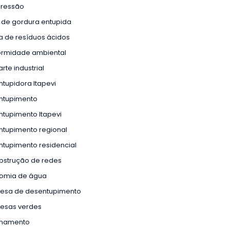
pressão
 de gordura entupida
a de resíduos ácidos
ormidade ambiental
rte industrial
tupidora Itapevi
ntupimento
tupimento Itapevi
ntupimento regional
tupimento residencial
bstrução de redes
omia de água
esa de desentupimento
esas verdes
namento