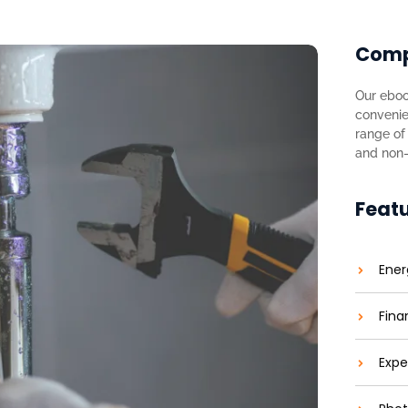
Com
Our eboo
convenie
range of 
and non-f
Feat
Ener
Fina
Expe